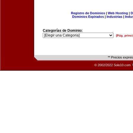
Registro de Dominios
|
Web Hosting
|
D
Dominios Expirados
|
Industrias
|
Indu
Categorías de Dominio:
[Pág. princi
** Precios expre
© 2002/2022 Solo10.com