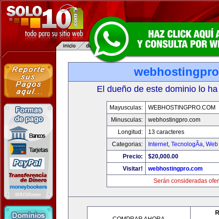
webhostingpr
El dueño de este dominio lo ha
Mayusculas:
WEBHOSTINGPRO.COM
Minusculas:
webhostingpro.com
Longitud:
13 caracteres
Categorias:
Internet
,
TecnologÃ­a
,
Web 
Precio:
$20,000.00
Visitar!
webhostingpro.com
Serán consideradas ofer
R