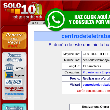
centrodeteletrab
El dueño de este dominio lo ha
Mayusculas:
CENTRODETELET
Minusculas:
centrodeteletrabajo
Longitud:
19 caracteres
Categorias:
Profesiones y Empl
Precio:
Realizar una oferta
Visitar!
centrodeteletrabaj
Serán consideradas ofer
Realizar una Oferta