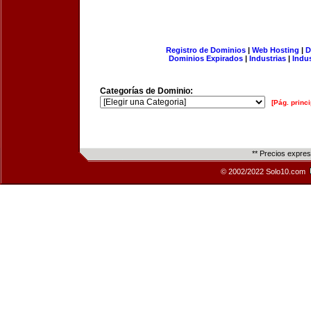
Registro de Dominios
|
Web Hosting
|
D
Dominios Expirados
|
Industrias
|
Indu
Categorías de Dominio:
[Pág. princi
** Precios expre
© 2002/2022 Solo10.com