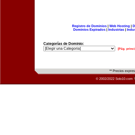
Registro de Dominios
|
Web Hosting
|
D
Dominios Expirados
|
Industrias
|
Indu
Categorías de Dominio:
[Pág. princi
** Precios expre
© 2002/2022 Solo10.com