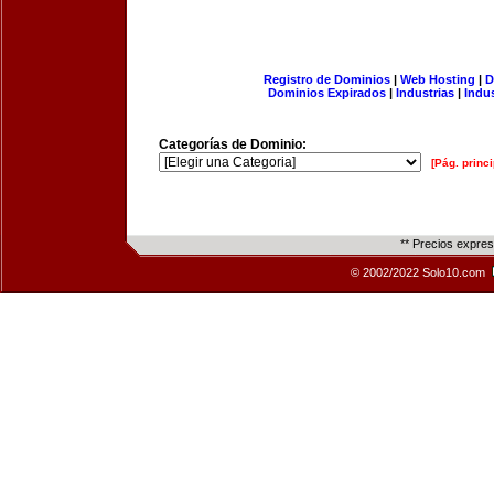
Registro de Dominios
|
Web Hosting
|
D
Dominios Expirados
|
Industrias
|
Indu
Categorías de Dominio:
[Pág. princi
** Precios expre
© 2002/2022 Solo10.com