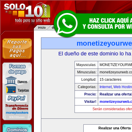
monetizeyourw
El dueño de este dominio lo ha
Mayusculas:
MONETIZEYOURW
Minusculas:
monetizeyourweb.
Longitud:
15 caracteres
Categorias:
Internet
,
Web Hostin
Precio:
Realizar una oferta
Visitar!
monetizeyourweb.
Serán consideradas ofer
Realizar una Oferta