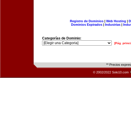
Registro de Dominios
|
Web Hosting
|
D
Dominios Expirados
|
Industrias
|
Indu
Categorías de Dominio:
[Pág. princi
** Precios expre
© 2002/2022 Solo10.com