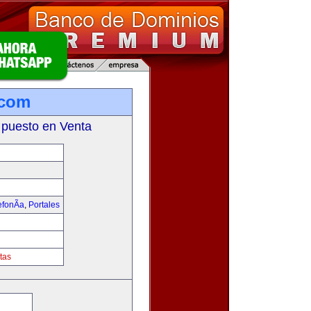
.com
 puesto en Venta
fonÃ­a
,
Portales
tas