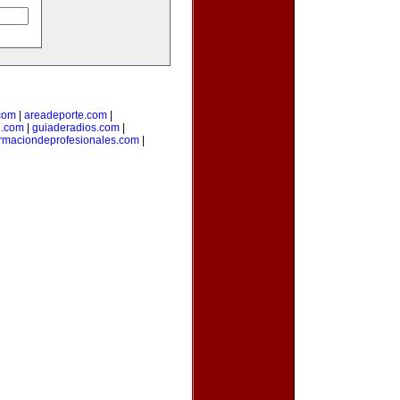
com
|
areadeporte.com
|
l.com
|
guiaderadios.com
|
rmaciondeprofesionales.com
|