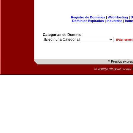
Registro de Dominios
|
Web Hosting
|
D
Dominios Expirados
|
Industrias
|
Indu
Categorías de Dominio:
[Pág. princi
** Precios expre
© 2002/2022 Solo10.com