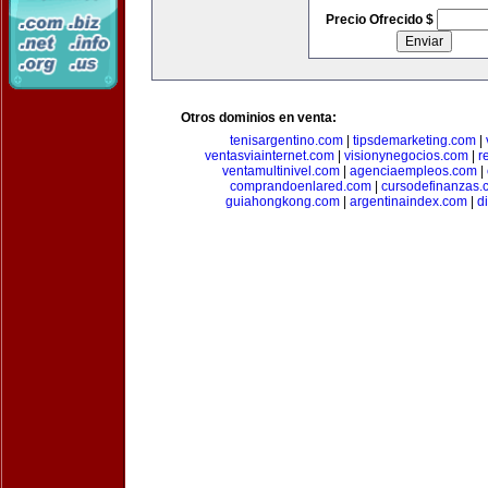
Precio Ofrecido $
Otros dominios en venta:
tenisargentino.com
|
tipsdemarketing.com
|
ventasviainternet.com
|
visionynegocios.com
|
r
ventamultinivel.com
|
agenciaempleos.com
|
comprandoenlared.com
|
cursodefinanzas.
guiahongkong.com
|
argentinaindex.com
|
d