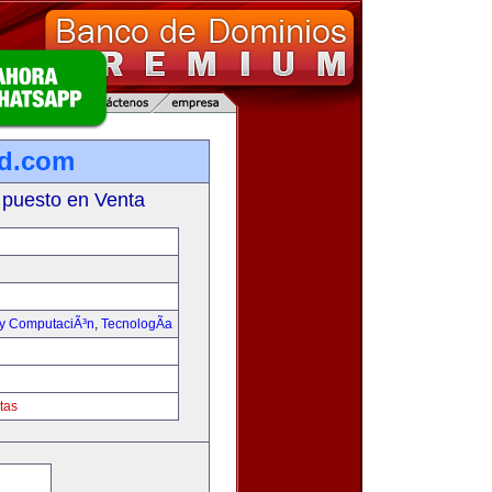
ad.com
 puesto en Venta
 y ComputaciÃ³n
,
TecnologÃ­a
tas