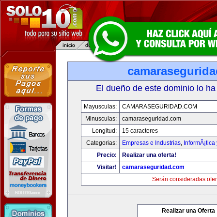
camarasegurid
El dueño de este dominio lo ha
Mayusculas:
CAMARASEGURIDAD.COM
Minusculas:
camaraseguridad.com
Longitud:
15 caracteres
Categorias:
Empresas e Industrias
,
InformÃ¡tica
Precio:
Realizar una oferta!
Visitar!
camaraseguridad.com
Serán consideradas ofer
Realizar una Oferta