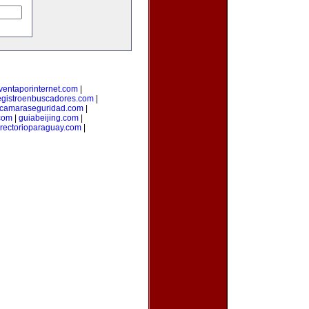
ventaporinternet.com
|
egistroenbuscadores.com
|
camaraseguridad.com
|
com
|
guiabeijing.com
|
irectorioparaguay.com
|