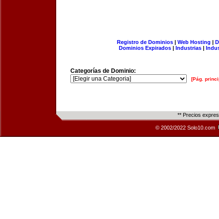
Registro de Dominios
|
Web Hosting
|
D
Dominios Expirados
|
Industrias
|
Indu
Categorías de Dominio:
[Pág. princi
** Precios expre
© 2002/2022 Solo10.com