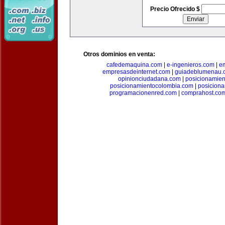
Precio Ofrecido $
Otros dominios en venta:
cafedemaquina.com
|
e-ingenieros.com
|
e
empresasdeinternet.com
|
guiadeblumenau.
opinionciudadana.com
|
posicionamien
posicionamientocolombia.com
|
posicion
programacionenred.com
|
comprahost.co