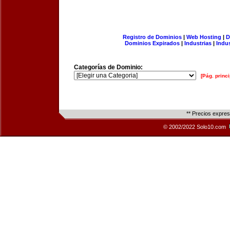
Registro de Dominios
|
Web Hosting
|
D
Dominios Expirados
|
Industrias
|
Indu
Categorías de Dominio:
[Pág. princi
** Precios expre
© 2002/2022 Solo10.com