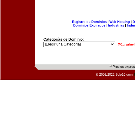
Registro de Dominios
|
Web Hosting
|
D
Dominios Expirados
|
Industrias
|
Indu
Categorías de Dominio:
[Pág. princi
** Precios expre
© 2002/2022 Solo10.com