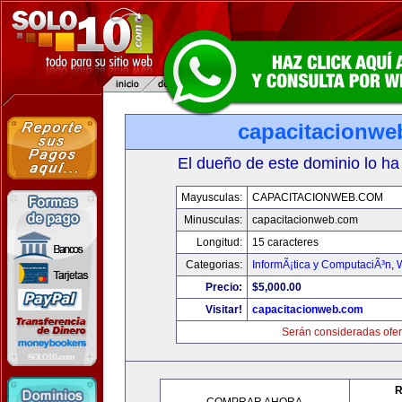
capacitacionwe
El dueño de este dominio lo ha
Mayusculas:
CAPACITACIONWEB.COM
Minusculas:
capacitacionweb.com
Longitud:
15 caracteres
Categorias:
InformÃ¡tica y ComputaciÃ³n
,
Precio:
$5,000.00
Visitar!
capacitacionweb.com
Serán consideradas ofer
R