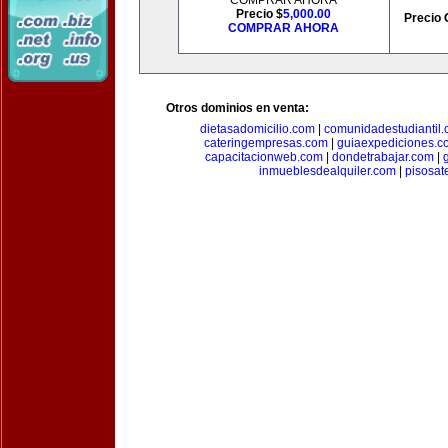
COMPRAR AHORA
Precio $
5,000.00
Precio 
COMPRAR AHORA
Otros dominios en venta:
dietasadomicilio.com
|
comunidadestudiantil
cateringempresas.com
|
guiaexpediciones.c
capacitacionweb.com
|
dondetrabajar.com
|
inmueblesdealquiler.com
|
pisosat