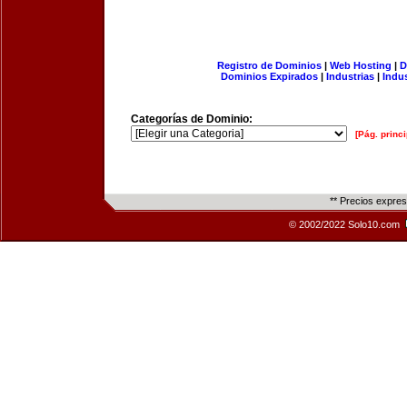
Registro de Dominios
|
Web Hosting
|
D
Dominios Expirados
|
Industrias
|
Indu
Categorías de Dominio:
[Pág. princi
** Precios expre
© 2002/2022 Solo10.com