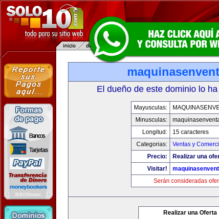
maquinasenven
El dueño de este dominio lo ha
Mayusculas:
MAQUINASENV
Minusculas:
maquinasenvent
Longitud:
15 caracteres
Categorias:
Ventas y Comerci
Precio:
Realizar una ofe
Visitar!
maquinasenven
Serán consideradas ofer
Realizar una Oferta