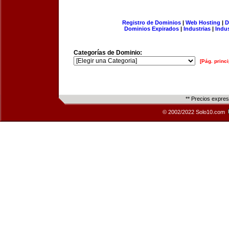
Registro de Dominios
|
Web Hosting
|
D
Dominios Expirados
|
Industrias
|
Indu
Categorías de Dominio:
[Pág. princi
** Precios expre
© 2002/2022 Solo10.com