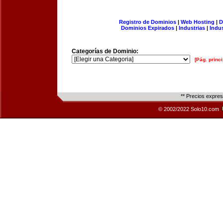
Registro de Dominios
|
Web Hosting
|
D
Dominios Expirados
|
Industrias
|
Indu
Categorías de Dominio:
[Pág. princi
** Precios expre
© 2002/2022 Solo10.com