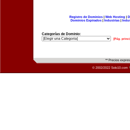
Registro de Dominios
|
Web Hosting
|
D
Dominios Expirados
|
Industrias
|
Indu
Categorías de Dominio:
[Pág. princi
** Precios expre
© 2002/2022 Solo10.com