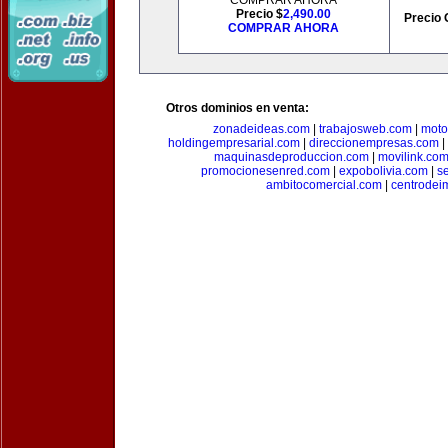
COMPRAR AHORA
Precio $
2,490.00
Precio 
COMPRAR AHORA
Otros dominios en venta:
zonadeideas.com
|
trabajosweb.com
|
moto
holdingempresarial.com
|
direccionempresas.com
|
maquinasdeproduccion.com
|
movilink.co
promocionesenred.com
|
expobolivia.com
|
s
ambitocomercial.com
|
centrode