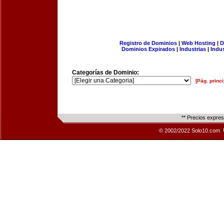
Registro de Dominios
|
Web Hosting
|
D
Dominios Expirados
|
Industrias
|
Indu
Categorías de Dominio:
[Pág. princi
** Precios expre
© 2002/2022 Solo10.com