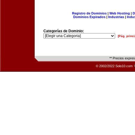
Registro de Dominios
|
Web Hosting
|
D
Dominios Expirados
|
Industrias
|
Indu
Categorías de Dominio:
[Pág. princi
** Precios expre
© 2002/2022 Solo10.com