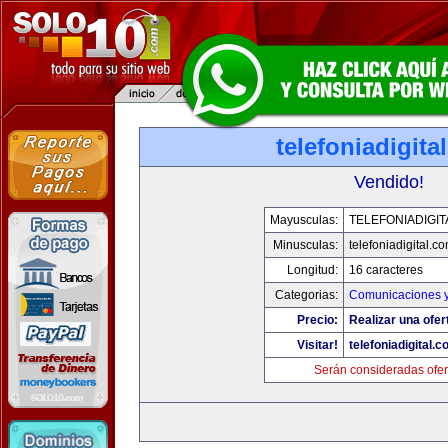
telefoniadigita
Vendido!
Mayusculas:
TELEFONIADIGI
Minusculas:
telefoniadigital.c
Longitud:
16 caracteres
Categorias:
Comunicaciones y
Precio:
Realizar una ofer
Visitar!
telefoniadigital.
Serán consideradas ofer