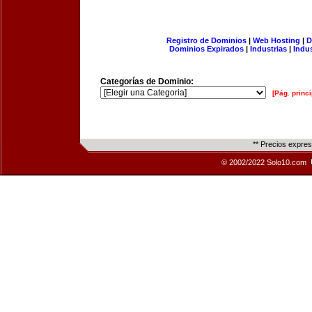
Registro de Dominios
|
Web Hosting
|
D
Dominios Expirados
|
Industrias
|
Indu
Categorías de Dominio:
[Pág. princi
** Precios expre
© 2002/2022 Solo10.com