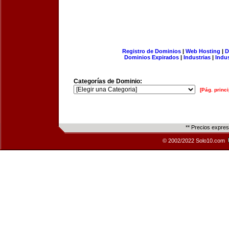
Registro de Dominios
|
Web Hosting
|
D
Dominios Expirados
|
Industrias
|
Indu
Categorías de Dominio:
[Pág. princi
** Precios expre
© 2002/2022 Solo10.com