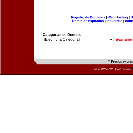
Registro de Dominios
|
Web Hosting
|
D
Dominios Expirados
|
Industrias
|
Indu
Categorías de Dominio:
[Pág. princi
** Precios expre
© 2002/2022 Solo10.com