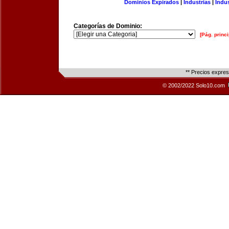
Dominios Expirados
|
Industrias
|
Indu
Categorías de Dominio:
[Pág. princi
** Precios expre
© 2002/2022 Solo10.com