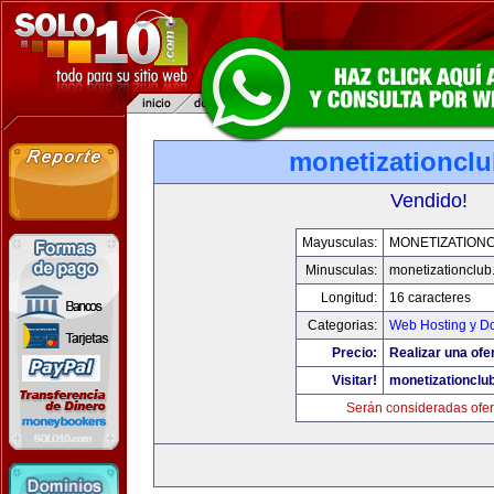
monetizationcl
Vendido!
Mayusculas:
MONETIZATION
Minusculas:
monetizationclub
Longitud:
16 caracteres
Categorias:
Web Hosting y D
Precio:
Realizar una ofer
Visitar!
monetizationclu
Serán consideradas ofer