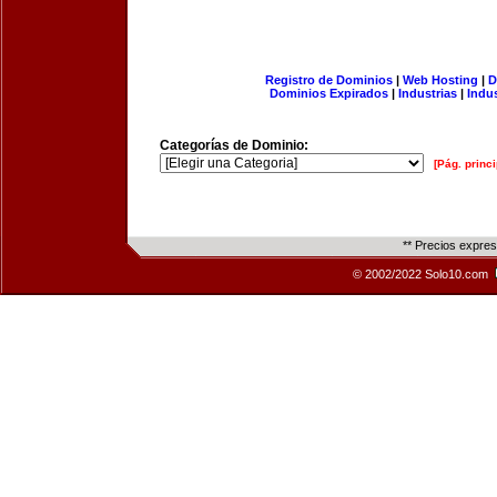
Registro de Dominios
|
Web Hosting
|
D
Dominios Expirados
|
Industrias
|
Indu
Categorías de Dominio:
[Pág. princi
** Precios expre
© 2002/2022 Solo10.com