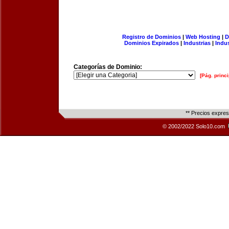
Registro de Dominios
|
Web Hosting
|
D
Dominios Expirados
|
Industrias
|
Indu
Categorías de Dominio:
[Pág. princi
** Precios expre
© 2002/2022 Solo10.com