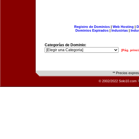
Registro de Dominios
|
Web Hosting
|
D
Dominios Expirados
|
Industrias
|
Indu
Categorías de Dominio:
[Pág. princi
** Precios expre
© 2002/2022 Solo10.com