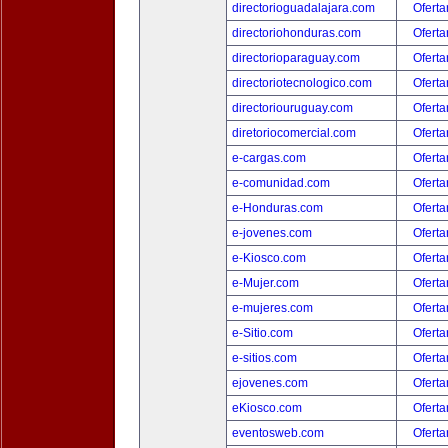
directorioguadalajara.com
Oferta
directoriohonduras.com
Oferta
directorioparaguay.com
Oferta
directoriotecnologico.com
Oferta
directoriouruguay.com
Oferta
diretoriocomercial.com
Oferta
e-cargas.com
Oferta
e-comunidad.com
Oferta
e-Honduras.com
Oferta
e-jovenes.com
Oferta
e-Kiosco.com
Oferta
e-Mujer.com
Oferta
e-mujeres.com
Oferta
e-Sitio.com
Oferta
e-sitios.com
Oferta
ejovenes.com
Oferta
eKiosco.com
Oferta
eventosweb.com
Oferta