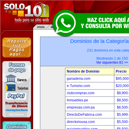
Dominios de la Categoría
231 dominios en esta categ
Mostrando 1 de 150
Ver siguientes 81 >>
Nombre de Dominio
Precio
ganaderia.com
$95,000
e-Turismo.com
$20,000
clubcompras.com
$8,900
Inmuebles.pe
$8,500
empresas.com.pa
$6,500
DirectoDeFabrica.com
$5,999
directoriousa.com
$5,500