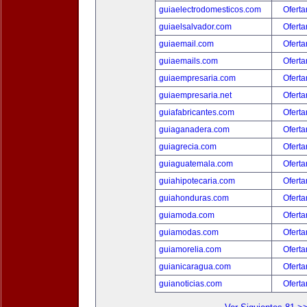
guiaelectrodomesticos.com
Oferta
guiaelsalvador.com
Oferta
guiaemail.com
Oferta
guiaemails.com
Oferta
guiaempresaria.com
Oferta
guiaempresaria.net
Oferta
guiafabricantes.com
Oferta
guiaganadera.com
Oferta
guiagrecia.com
Oferta
guiaguatemala.com
Oferta
guiahipotecaria.com
Oferta
guiahonduras.com
Oferta
guiamoda.com
Oferta
guiamodas.com
Oferta
guiamorelia.com
Oferta
guianicaragua.com
Oferta
guianoticias.com
Oferta