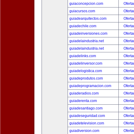
guiaconcepcion.com
Oferta
guiacursos.com
Oferta
guiadearquitectos.com
Oferta
guiadechile.com
Oferta
guiadeinversiones.com
Oferta
guiadelaindustria.net
Oferta
guiadelaindustria.net
Oferta
guiadelinks.com
Oferta
guiadelinversor.com
Oferta
guiadelogistica.com
Oferta
guiadeprodutos.com
Oferta
guiadeprogramacion.com
Oferta
guiaderadios.com
Oferta
guiaderenta.com
Oferta
guiadesantiago.com
Oferta
guiadeseguridad.com
Oferta
guiadetelevision.com
Oferta
guiadiversion.com
Oferta