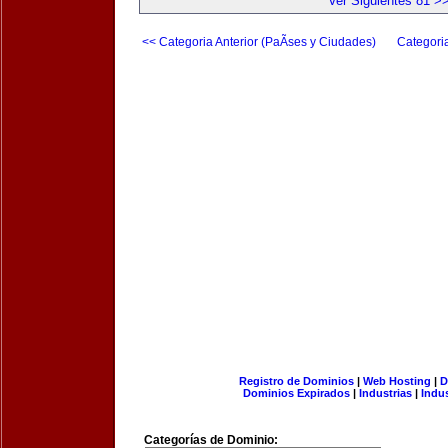
Ver Siguientes 81 >
<< Categoria Anterior (PaÃ­ses y Ciudades)
Categori
Registro de Dominios
|
Web Hosting
|
D
Dominios Expirados
|
Industrias
|
Indu
Categorías de Dominio: